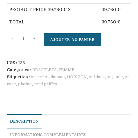
PRODUCT PRICE
39.760
€ X 1
39.760
€
TOTAL
39.760
€
quantité
-
+
AJOUTER AU PANIER
de
HORIZON
UGS :
138
Catégories :
BRACELETS
,
FEMME
Étiquettes :
bracelet
,
diamant
,
HORIZON
,
or blanc
,
or jaune
,
or
rose
,
platine
,
serti griffes
DESCRIPTION
INFORMATIONS COMPLÉMENTAIRES