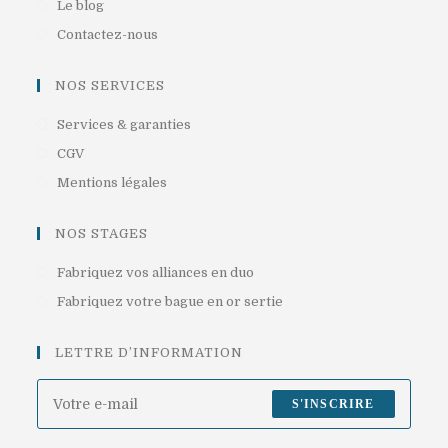
S’ouvre
Le blog
nouvel
un
dans
S’ouvre
Contactez-nous
onglet
nouvel
un
dans
onglet
nouvel
un
NOS SERVICES
onglet
nouvel
S’ouvre
Services & garanties
onglet
dans
S’ouvre
CGV
un
dans
S’ouvre
Mentions légales
nouvel
un
dans
onglet
nouvel
un
NOS STAGES
onglet
nouvel
S’ouvre
Fabriquez vos alliances en duo
onglet
dans
S’ouvre
Fabriquez votre bague en or sertie
un
dans
nouvel
un
LETTRE D’INFORMATION
onglet
nouvel
onglet
S'INSCRIRE