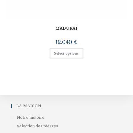
MADURAÏ
12.040
€
Select options
LA MAISON
S’ouvre
Notre histoire
dans
S’ouvre
Sélection des pierres
un
dans