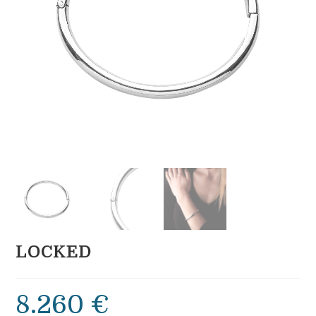
LOCKED
8.260
€