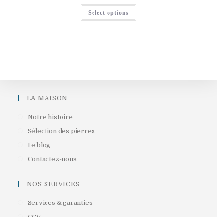
Select options
LA MAISON
S’ouvre
Notre histoire
dans
S’ouvre
Sélection des pierres
un
dans
S’ouvre
Le blog
nouvel
un
dans
S’ouvre
Contactez-nous
onglet
nouvel
un
dans
onglet
nouvel
un
NOS SERVICES
onglet
nouvel
S’ouvre
Services & garanties
onglet
dans
S’ouvre
CGV