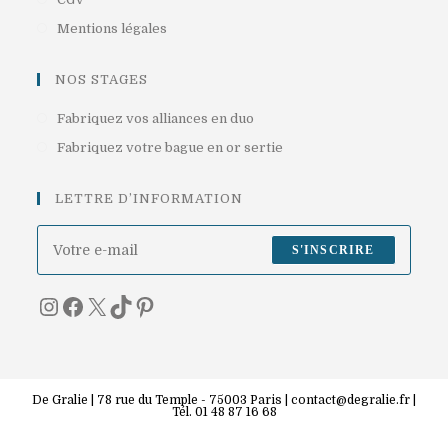
un
dans
S’ouvre
Mentions légales
nouvel
un
dans
onglet
nouvel
un
NOS STAGES
onglet
nouvel
S’ouvre
Fabriquez vos alliances en duo
onglet
dans
S’ouvre
Fabriquez votre bague en or sertie
un
dans
nouvel
un
LETTRE D’INFORMATION
onglet
nouvel
onglet
S'INSCRIRE
Instagram
Facebook
X
TikTok
Pinterest
De Gralie | 78 rue du Temple - 75003 Paris | contact@degralie.fr |
Tél. 01 48 87 16 68