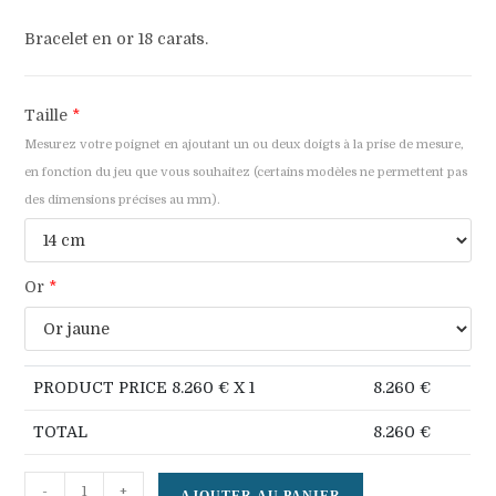
Bracelet en or 18 carats.
Taille
*
Mesurez votre poignet en ajoutant un ou deux doigts à la prise de mesure,
en fonction du jeu que vous souhaitez (certains modèles ne permettent pas
des dimensions précises au mm).
Or
*
PRODUCT PRICE
8.260
€ X 1
8.260
€
TOTAL
8.260
€
quantité
-
+