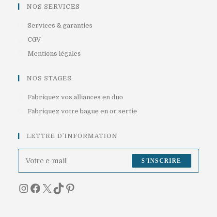
onglet
nouvel
un
NOS SERVICES
onglet
nouvel
S’ouvre
Services & garanties
onglet
dans
S’ouvre
CGV
un
dans
S’ouvre
Mentions légales
nouvel
un
dans
onglet
nouvel
un
NOS STAGES
onglet
nouvel
S’ouvre
Fabriquez vos alliances en duo
onglet
dans
S’ouvre
Fabriquez votre bague en or sertie
un
dans
nouvel
un
LETTRE D’INFORMATION
onglet
nouvel
onglet
S'INSCRIRE
Instagram
Facebook
X
TikTok
Pinterest