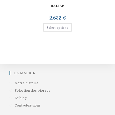
BALISE
2.632
€
Select options
LA MAISON
S’ouvre
Notre histoire
dans
S’ouvre
Sélection des pierres
un
dans
S’ouvre
Le blog
nouvel
un
dans
S’ouvre
Contactez-nous
onglet
nouvel
un
dans