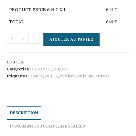
PRODUCT PRICE
644
€ X 1
644
€
TOTAL
644
€
quantité
-
+
AJOUTER AU PANIER
de
DELTA
UGS :
153
Catégories :
CHAÎNES
,
FEMME
Étiquettes :
chaîne
,
DELTA
,
or blanc
,
or jaune
,
or rose
DESCRIPTION
INFORMATIONS COMPLÉMENTAIRES