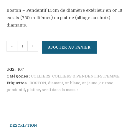
Boston – Pendentif 1.5cm de diamètre extérieur en or 18
carats (750 millièmes) ou platine (alliage au choix)
diamants.
quantité
-
+
AJOUTER AU PANIER
de
BOSTON
UGS :
107
Catégories :
COLLIERS
,
COLLIERS & PENDENTIFS
,
FEMME
Étiquettes :
BOSTON
,
diamant
,
or blanc
,
or jaune
,
or rose
,
pendentif
,
platine
,
serti dans la masse
DESCRIPTION