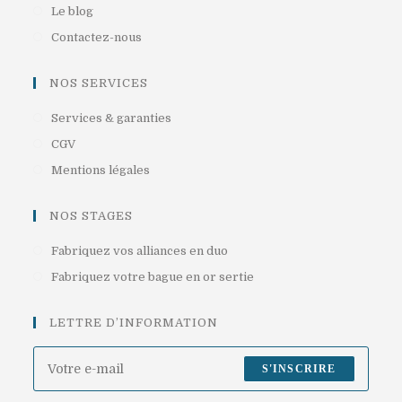
un
dans
S’ouvre
Le blog
nouvel
un
dans
S’ouvre
Contactez-nous
onglet
nouvel
un
dans
onglet
nouvel
un
NOS SERVICES
onglet
nouvel
S’ouvre
Services & garanties
onglet
dans
S’ouvre
CGV
un
dans
S’ouvre
Mentions légales
nouvel
un
dans
onglet
nouvel
un
NOS STAGES
onglet
nouvel
S’ouvre
Fabriquez vos alliances en duo
onglet
dans
S’ouvre
Fabriquez votre bague en or sertie
un
dans
nouvel
un
LETTRE D’INFORMATION
onglet
nouvel
onglet
S'INSCRIRE