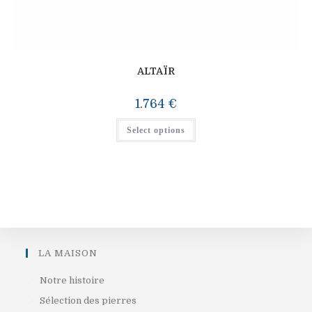
ALTAÏR
1.764
€
Select options
LA MAISON
S’ouvre
Notre histoire
dans
S’ouvre
Sélection des pierres