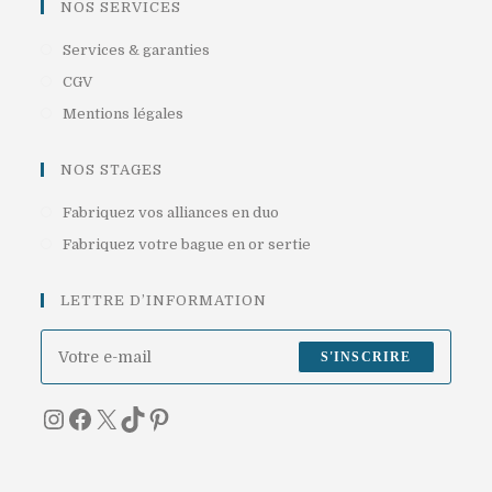
un
NOS SERVICES
onglet
nouvel
S’ouvre
Services & garanties
onglet
dans
S’ouvre
CGV
un
dans
S’ouvre
Mentions légales
nouvel
un
dans
onglet
nouvel
un
NOS STAGES
onglet
nouvel
S’ouvre
Fabriquez vos alliances en duo
onglet
dans
S’ouvre
Fabriquez votre bague en or sertie
un
dans
nouvel
un
LETTRE D’INFORMATION
onglet
nouvel
onglet
S'INSCRIRE
Instagram
Facebook
X
TikTok
Pinterest