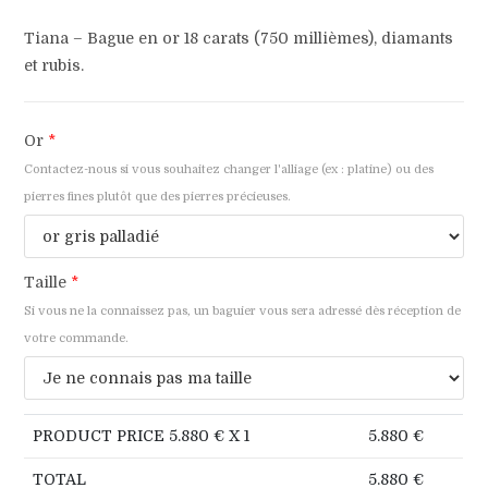
Tiana – Bague en or 18 carats (750 millièmes), diamants
et rubis.
Or
*
Contactez-nous si vous souhaitez changer l'alliage (ex : platine) ou des
pierres fines plutôt que des pierres précieuses.
Taille
*
Si vous ne la connaissez pas, un baguier vous sera adressé dès réception de
votre commande.
PRODUCT PRICE
5.880
€ X 1
5.880
€
TOTAL
5.880
€