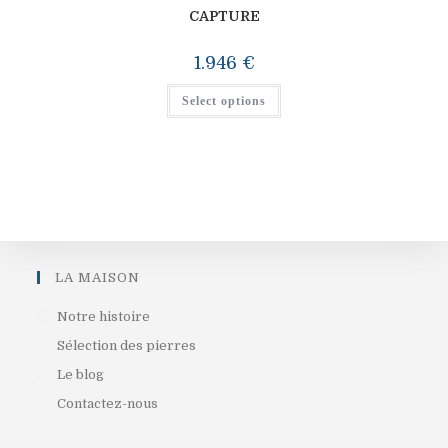
CAPTURE
1.946
€
Select options
LA MAISON
S’ouvre
Notre histoire
dans
S’ouvre
Sélection des pierres
un
dans
S’ouvre
Le blog
nouvel
un
dans
S’ouvre
Contactez-nous
onglet
nouvel
un
dans
onglet
nouvel