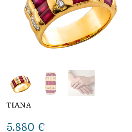
TIANA
5.880
€