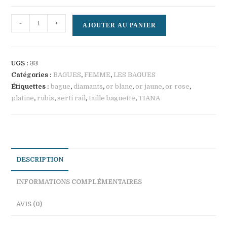
quantité
-
+
AJOUTER AU PANIER
de
TIANA
UGS :
33
Catégories :
BAGUES
,
FEMME
,
LES BAGUES
Étiquettes :
bague
,
diamants
,
or blanc
,
or jaune
,
or rose
,
platine
,
rubis
,
serti rail
,
taille baguette
,
TIANA
DESCRIPTION
INFORMATIONS COMPLÉMENTAIRES
AVIS (0)