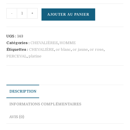
quantité
-
+
AJOUTER AU PANIER
de
PERCEVAL
UGS :
143
Catégories :
CHEVALIÈRES
,
HOMME
Étiquettes :
CHEVALIÈRE
,
or blanc
,
or jaune
,
or rose
,
PERCEVAL
,
platine
DESCRIPTION
INFORMATIONS COMPLÉMENTAIRES
AVIS (0)