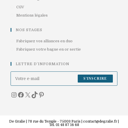
onglet
dans
S’ouvre
CGV
un
dans
S’ouvre
Mentions légales
nouvel
un
dans
onglet
nouvel
un
NOS STAGES
onglet
nouvel
S’ouvre
Fabriquez vos alliances en duo
onglet
dans
S’ouvre
Fabriquez votre bague en or sertie
un
dans
nouvel
un
LETTRE D’INFORMATION
onglet
nouvel
onglet
S'INSCRIRE
Instagram
Facebook
X
TikTok
Pinterest
De Gralie | 78 rue du Temple - 75003 Paris | contact@degralie.fr |
Tél. 01 48 87 16 68