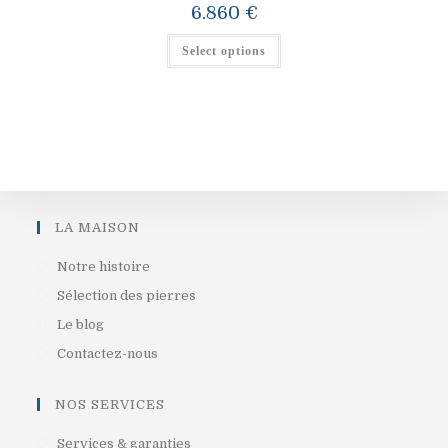
6.860
€
Select options
LA MAISON
S’ouvre
Notre histoire
dans
S’ouvre
Sélection des pierres
un
dans
S’ouvre
Le blog
nouvel
un
dans
S’ouvre
Contactez-nous
onglet
nouvel
un
dans
onglet
nouvel
un
NOS SERVICES
onglet
nouvel
S’ouvre
Services & garanties