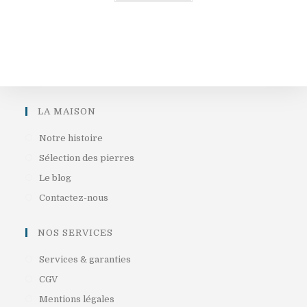
LA MAISON
S’ouvre
Notre histoire
dans
S’ouvre
Sélection des pierres
un
dans
S’ouvre
Le blog
nouvel
un
dans
S’ouvre
Contactez-nous
onglet
nouvel
un
dans
onglet
nouvel
un
NOS SERVICES
onglet
nouvel
S’ouvre
Services & garanties
onglet
dans
S’ouvre
CGV
un
dans
S’ouvre
Mentions légales