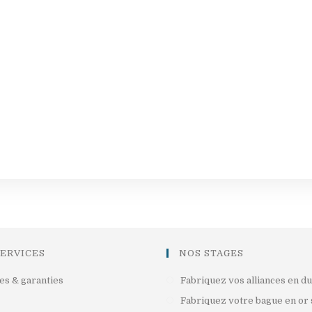
SERVICES
NOS STAGES
S’ouvre
es & garanties
Fabriquez vos alliances en d
dans
ouvre
Fabriquez votre bague en or 