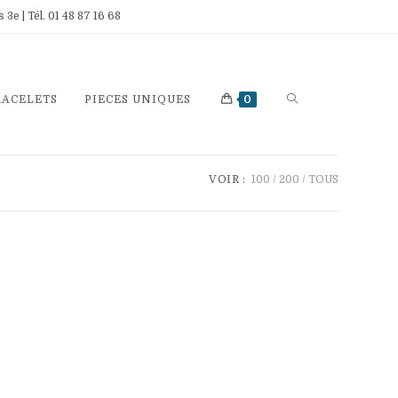
e | Tél. 01 48 87 16 68
TOGGLE
RACELETS
PIECES UNIQUES
0
WEBSITE
SEARCH
VOIR :
100
200
TOUS