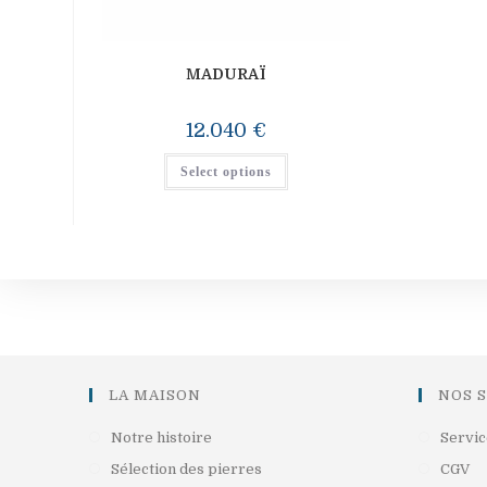
MADURAÏ
12.040
€
Select options
LA MAISON
NOS 
S’ouvre
Notre histoire
Servic
dans
S’ouvre
S’
Sélection des pierres
CGV