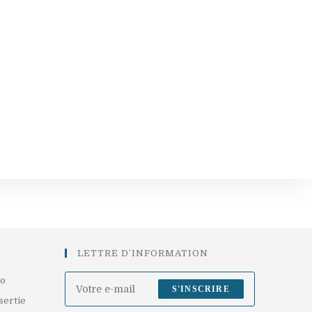
LETTRE D’INFORMATION
S’ouvre
uo
S'INSCRIRE
dans
S’ouvre
sertie