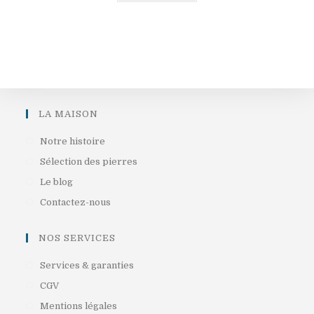
LA MAISON
S’ouvre
Notre histoire
dans
S’ouvre
Sélection des pierres
un
dans
S’ouvre
Le blog
nouvel
un
dans
S’ouvre
Contactez-nous
onglet
nouvel
un
dans
onglet
nouvel
un
NOS SERVICES
onglet
nouvel
S’ouvre
Services & garanties
onglet
dans
S’ouvre
CGV
un
dans
S’ouvre
Mentions légales