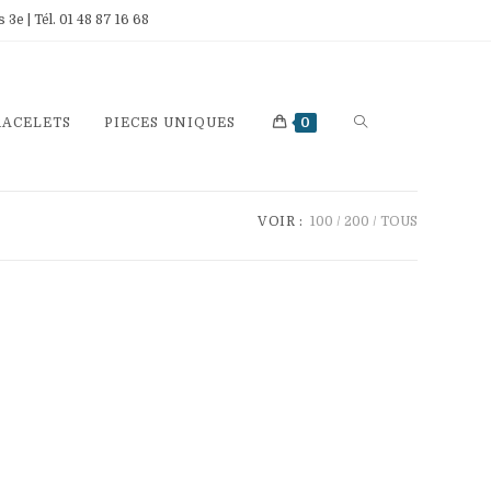
e | Tél. 01 48 87 16 68
TOGGLE
RACELETS
PIECES UNIQUES
0
WEBSITE
SEARCH
VOIR :
100
200
TOUS