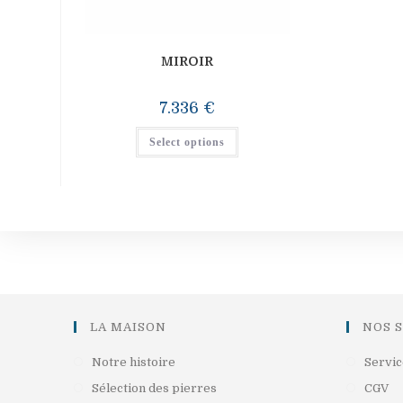
MIROIR
7.336
€
Select options
LA MAISON
NOS 
S’ouvre
Notre histoire
Servic
dans
S’ouvre
S’
Sélection des pierres
CGV