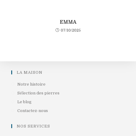
EMMA
07/10/2025
LA MAISON
S’ouvre
Notre histoire
dans
S’ouvre
Sélection des pierres
un
dans
S’ouvre
Le blog
nouvel
un
dans
S’ouvre
Contactez-nous
onglet
nouvel
un
dans
onglet
nouvel
un
NOS SERVICES
onglet
nouvel