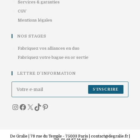
S’ouvre
Services & garanties
onglet
dans
S’ouvre
CGV
un
dans
S’ouvre
Mentions légales
nouvel
un
dans
onglet
nouvel
un
NOS STAGES
onglet
nouvel
S’ouvre
Fabriquez vos alliances en duo
onglet
dans
S’ouvre
Fabriquez votre bague en or sertie
un
dans
nouvel
un
LETTRE D’INFORMATION
onglet
nouvel
onglet
S'INSCRIRE
Instagram
Facebook
X
TikTok
Pinterest
De Gralie | 78 rue du Temple - 75003 Paris | contact@degralie.fr |
Tél. 01 48 87 16 68