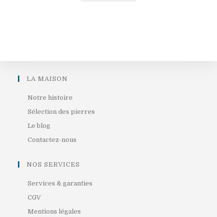
LA MAISON
S’ouvre
Notre histoire
dans
S’ouvre
Sélection des pierres
un
dans
S’ouvre
Le blog
nouvel
un
dans
S’ouvre
Contactez-nous
onglet
nouvel
un
dans
onglet
nouvel
un
NOS SERVICES
onglet
nouvel
S’ouvre
Services & garanties
onglet
dans
S’ouvre
CGV
un
dans
S’ouvre
Mentions légales