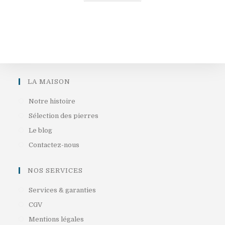
LA MAISON
S’ouvre
Notre histoire
dans
S’ouvre
Sélection des pierres
un
dans
S’ouvre
Le blog
nouvel
un
dans
S’ouvre
Contactez-nous
onglet
nouvel
un
dans
onglet
nouvel
un
NOS SERVICES
onglet
nouvel
S’ouvre
Services & garanties
onglet
dans
S’ouvre
CGV
un
dans
S’ouvre
Mentions légales