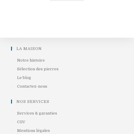
LA MAISON
S’ouvre
Notre histoire
dans
S’ouvre
Sélection des pierres
un
dans
S’ouvre
Le blog
nouvel
un
dans
S’ouvre
Contactez-nous
onglet
nouvel
un
dans
onglet
nouvel
un
NOS SERVICES
onglet
nouvel
S’ouvre
Services & garanties
onglet
dans
S’ouvre
CGV
un
dans
S’ouvre
Mentions légales