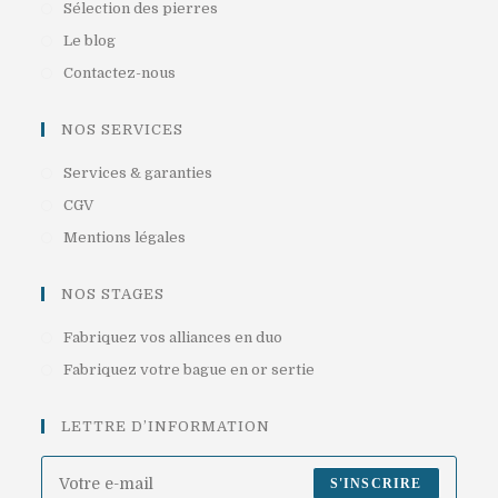
dans
S’ouvre
Sélection des pierres
un
dans
S’ouvre
Le blog
nouvel
un
dans
S’ouvre
Contactez-nous
onglet
nouvel
un
dans
onglet
nouvel
un
NOS SERVICES
onglet
nouvel
S’ouvre
Services & garanties
onglet
dans
S’ouvre
CGV
un
dans
S’ouvre
Mentions légales
nouvel
un
dans
onglet
nouvel
un
NOS STAGES
onglet
nouvel
S’ouvre
Fabriquez vos alliances en duo
onglet
dans
S’ouvre
Fabriquez votre bague en or sertie
un
dans
nouvel
un
LETTRE D’INFORMATION
onglet
nouvel
onglet
S'INSCRIRE